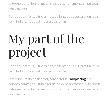
natoque penatibus et magnis dis parturient montes, nascetur
ridiculus mus.
Donec quam felis, ultricies nec, pellentesque eu, pretium quis,
sem. Nulla consequat massa quis enim.
My part of the
project
Donec quam felis, ultricies nec, pellentesque eu, pretium quis,
sem. Nulla consequat massa quis enim.
Lorem ipsum dolor sit amet, consectetuer
adipiscing
elit.
Aenean commodo ligula eget dolor. Aenean massa. Cum sociis
natoque penatibus et magnis dis parturient montes, nascetur
ridiculus mus.