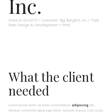
Inc.
Done in: 04.2015 / Customer: Big Burgers. Inc / Task:
Web Design & Development + Print
What the client
needed
Lorem ipsum dolor sit amet, consectetuer
adipiscing
elit.
Aenean commodo ligula eget dolor. Aenean massa. Cum sociis