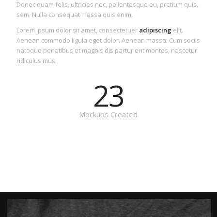
Donec quam felis, ultricies nec, pellentesque eu, pretium quis,
sem. Nulla consequat massa quis enim.
Lorem ipsum dolor sit amet, consectetuer
adipiscing
elit.
Aenean commodo ligula eget dolor. Aenean massa. Cum sociis
natoque penatibus et magnis dis parturient montes, nascetur
ridiculus mus.
23
Mockups Created