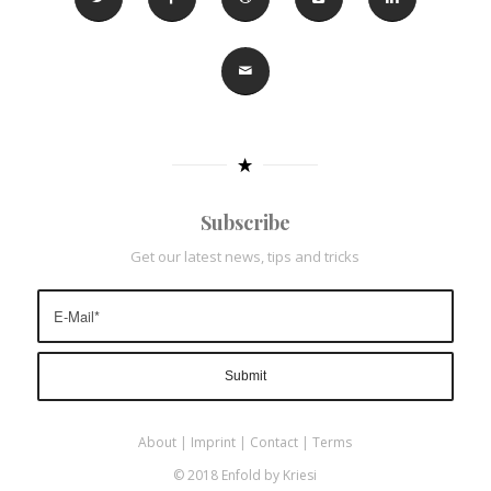
Subscribe
Get our latest news, tips and tricks
About
|
Imprint
|
Contact
|
Terms
© 2018 Enfold by Kriesi