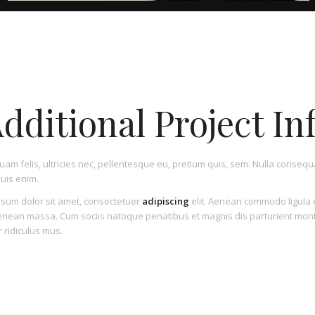
dditional Project In
am felis, ultricies nec, pellentesque eu, pretium quis, sem. Nulla consequ
uis enim.
sum dolor sit amet, consectetuer
adipiscing
elit. Aenean commodo ligula 
enean massa. Cum sociis natoque penatibus et magnis dis parturient mon
 ridiculus mus.