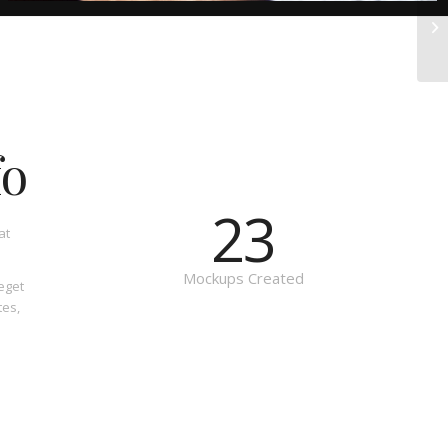
fo
23
at
Mockups Created
eget
tes,