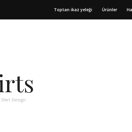
Toptan ikaz yeleği
Ürünler
Ha
irts
 Shirt Design