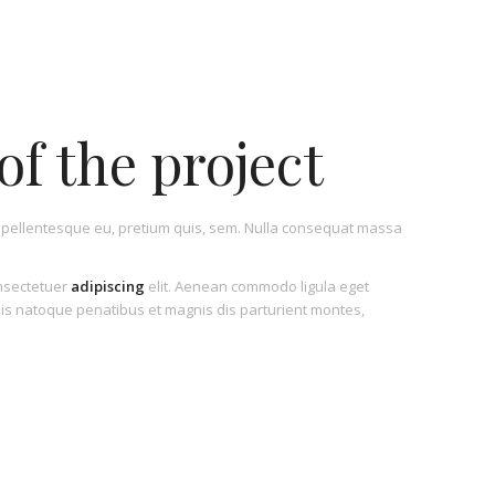
of the project
c, pellentesque eu, pretium quis, sem. Nulla consequat massa
onsectetuer
adipiscing
elit. Aenean commodo ligula eget
is natoque penatibus et magnis dis parturient montes,