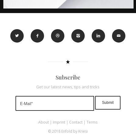
Subscribe
Get our latest news, tips and tricks
About
|
Imprint
|
Contact
|
Terms
© 2018 Enfold by Kriesi