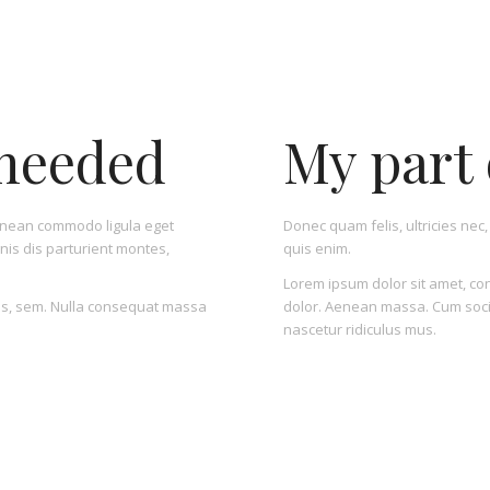
 needed
My part 
enean commodo ligula eget
Donec quam felis, ultricies ne
is dis parturient montes,
quis enim.
Lorem ipsum dolor sit amet, c
uis, sem. Nulla consequat massa
dolor. Aenean massa. Cum soci
nascetur ridiculus mus.