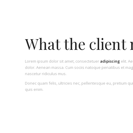
What the client
Lorem ipsum dolor sit amet, consectetuer
adipiscing
elit. A
dolor. Aenean massa. Cum sociis natoque penatibus et magn
nascetur ridiculus mus.
Donec quam felis, ultricies nec, pellentesque eu, pretium q
quis enim.