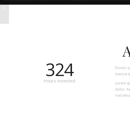
A dummy portfolio
entry 11
A
324
Donec qu
massa q
Hours Invested
Lorem ip
dolor. A
nascetur