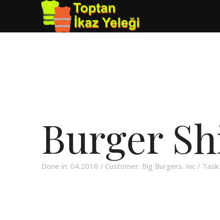
Burger Sh
Done in: 04.2016 / Customer: Big Burgers. Inc / Task: