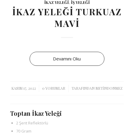
IKAZ YELEĞI
,
İŞ YELEĞI
IKAZ YELEĞI TURKUAZ
MAVI
Devamını Oku
/
/
KASIM 17, 2022
0 YORUMLAR
TARAFINDAN
METINDONMEZ
Toptan İkaz Yeleği
2 Şerit Reflektörlü
70 Gram