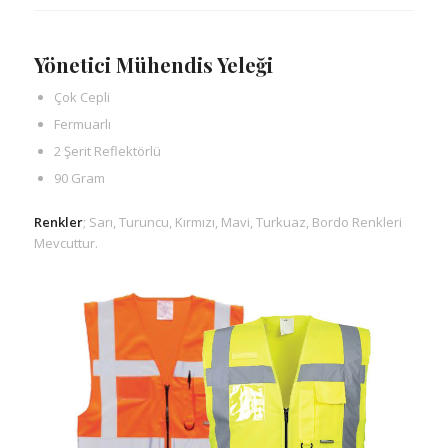
Yönetici Mühendis Yeleği
Çok Cepli
Fermuarlı
2 Şerit Reflektörlü
90 Gram
Renkler
; Sarı, Turuncu, Kırmızı, Mavi, Turkuaz, Bordo Renkleri
Mevcuttur.