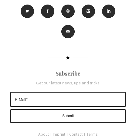
Subscribe
Get our latest news, tips and tricks
About
|
Imprint
|
Contact
|
Terms